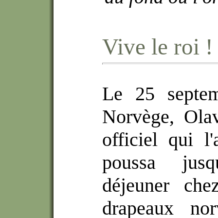
Vive le roi !
Le 25 septem
Norvège, Olav
officiel qui 
poussa jusq
déjeuner ch
drapeaux norv