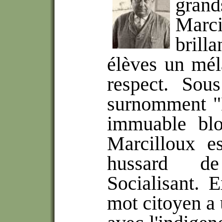
grand
Marci
brill
élèves un mél
respect. Sou
surnomment "
immuable blo
Marcilloux e
hussard de
Socialisant. E
mot citoyen a 