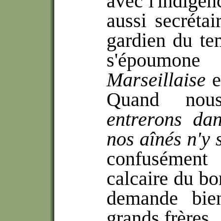
avec l'indigenc
aussi secrétai
gardien du tem
s'époumon
Marseillaise
e
Quand nou
entrerons da
nos aînés n'y 
confusémen
calcaire du bo
demande bie
grands frères.