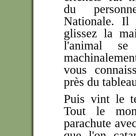
du personn
Nationale. Il
glissez la ma
l'animal s
machinalement
vous connais
près du tablea
Puis vint le 
Tout le mon
parachute avec
que l'on catap