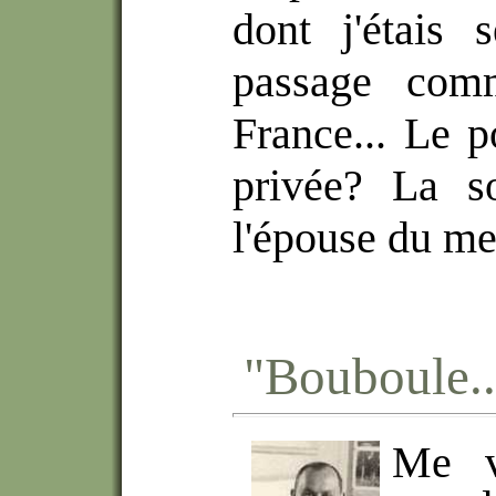
dont j'étais 
passage com
France... Le p
privée? La s
l'épouse du mei
"Bouboule..
Me v