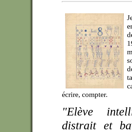
J
e
d
1
m
s
d
t
c
écrire, compter.
"Elève intel
distrait et b