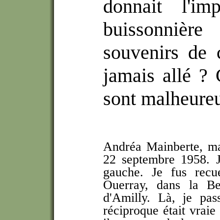
donnait l'im
buissonnièr
souvenirs de c
jamais allé ?
sont malheureu
Andréa Mainberte, ma 
22 septembre 1958. J'
gauche. Je fus recu
Ouerray, dans la Bea
d'Amilly. Là, je pas
réciproque était vrai