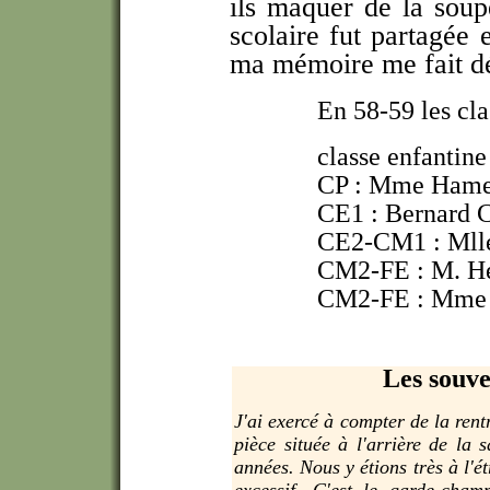
ils maquer de la soup
scolaire fut partagée 
ma mémoire me fait d
En 58-59 les cla
classe enfantin
CP : Mme Hamel 
CE1 : Bernard C
CE2-CM1 : Mll
CM2-FE : M. He
CM2-FE : Mme J
Les souv
J'ai exercé à compter de la rent
pièce située à l'arrière de la 
années. Nous y étions très à l'étr
excessif. C'est le garde-cham