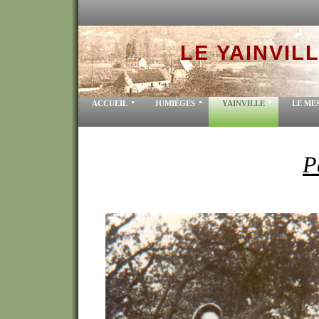
LE YAINVIL
ACCUEIL
JUMIÈGES
YAINVILLE
LE ME
P