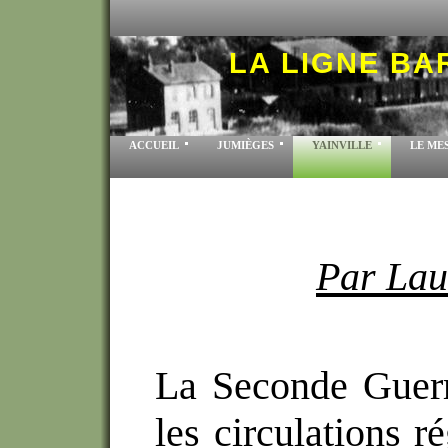
LA LIGNE B
ACCUEIL
JUMIÈGES
YAINVILLE
LE ME
Par Lau
La Seconde Guerre
les circulations r