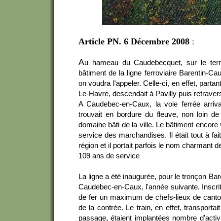
Article PN. 6 Décembre 2008
:
A
u hameau du Caudebecquet, sur le territ
bâtiment de la ligne ferroviaire Barentin
on voudra l'appeler. Celle-ci, en effet, parta
Le-Havre, descendait à Pavilly puis retravers
A Caudebec-en-Caux, la voie ferrée arriv
trouvait en bordure du fleuve, non loin de 
domaine bâti de la ville. Le bâtiment encore 
service des marchandises. Il était tout à fa
région et il portait parfois le nom charmant d
109 ans de service
La ligne a été inaugurée, pour le tronçon Ba
Caudebec-en-Caux, l'année suivante. Inscrite
de fer un maximum de chefs-lieux de canton
de la contrée. Le train, en effet, transport
passage, étaient implantées nombre d'activit