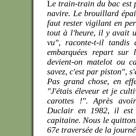
L
e train-train du bac est
navire. Le brouillard épa
faut rester vigilant en p
tout à l'heure, il y avait
vu", raconte-t-il tandis
embarquées repart sur l
devient-on matelot ou c
savez, c'est par piston", 
Pas grand chose, en effe
"J'étais éleveur et je cult
carottes !". Après avoi
Duclair en 1982, il est
capitaine. Nous le quittons
67e traversée de la journé