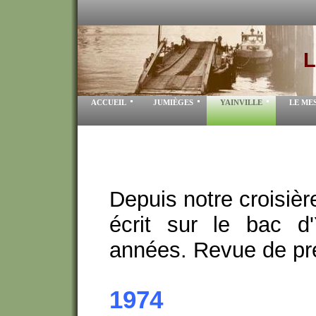
L
ACCUEIL
JUMIÈGES
YAINVILLE
LE ME
Depuis notre croisièr
écrit sur le bac d'
années. Revue de pre
1974