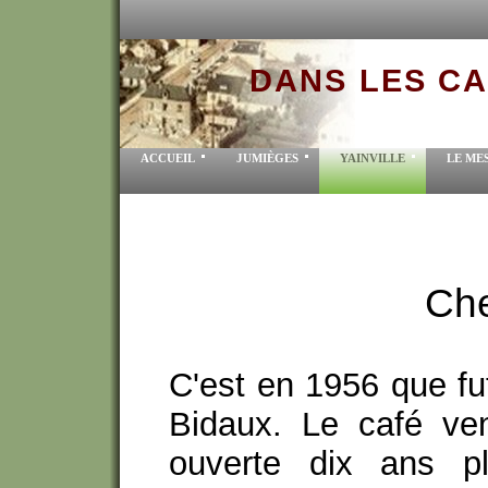
DANS LES CAF
ACCUEIL
JUMIÈGES
YAINVILLE
LE ME
Ch
C'est en 1956 que fut
Bidaux. Le café ven
ouverte dix ans p