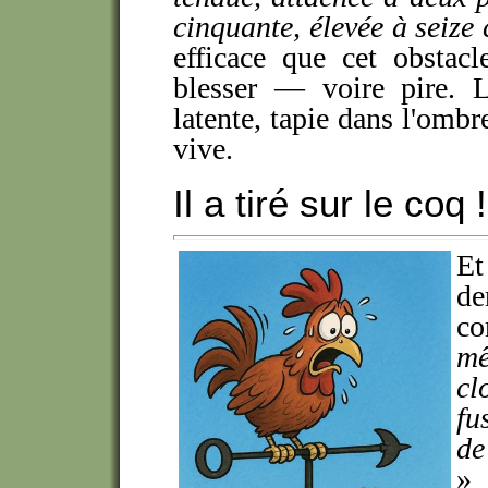
cinquante, élevée à seize 
efficace que cet obstac
blesser — voire pire. 
latente, tapie dans l'ombr
vive.
Il a tiré sur le coq !
Et
de
co
mê
cl
fu
de
»