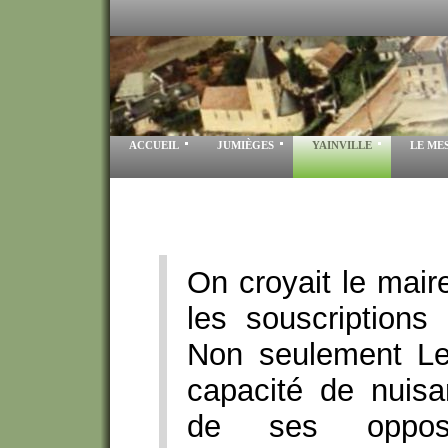
ACCUEIL
JUMIÈGES
YAINVILLE
LE ME
On croyait le mair
les souscription
Non seulement Le
capacité de nuis
de ses opposa