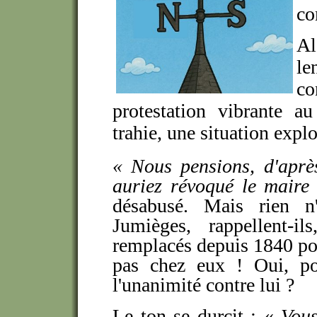
co
A
le
co
protestation vibrante a
trahie, une situation explo
« Nous pensions, d'aprè
auriez révoqué le maire
désabusé. Mais rien n
Jumièges, rappellent-
remplacés depuis 1840 pou
pas chez eux ! Oui, pou
l'unanimité contre lui ?
Le ton se durcit : «
Vous