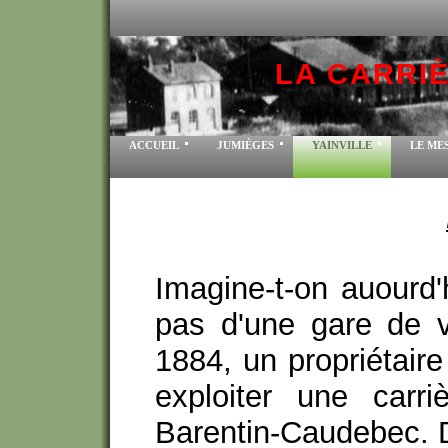
LA CARRI
ACCUEIL
JUMIÈGES
YAINVILLE
LE ME
Imagine-t-on auourd'
pas d'une gare de v
1884, un propriétaire
exploiter une carr
Barentin-Caudebec. Do