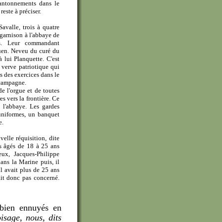
cantonnements dans le
este à préciser.
avalle, trois à quatre
 garnison à l'abbaye de
s. Leur commandant
uen. Neveu du curé du
 lui Planquette. C'est
 verve patriotique qui
s des exercices dans le
 campagne.
e l'orgue et de toutes
es vers la frontière. Ce
à l'abbaye. Les gardes
 uniformes, un banquet
e.
elle réquisition, dite
s âgés de 18 à 25 ans
ux, Jacques-Philippe
ans la Marine puis, il
l avait plus de 25 ans
it donc pas concerné.
 bien ennuyés en
oisage, nous, dits