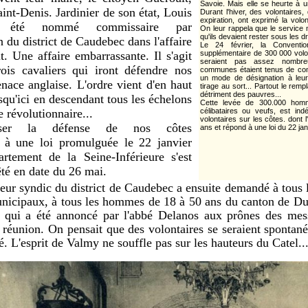
Savoie. Mais elle se heurte à u
aint-Denis. Jardinier de son état, Louis
Durant l'hiver, des volontaires, 
expiration, ont exprimé la volo
a été nommé commissaire par
On leur rappela que le service mi
qu'ils devaient rester sous les d
n du district de Caudebec dans l'affaire
Le 24 février, la Conventi
t. Une affaire embarrassante. Il s'agit
supplémentaire de 300 000 volon
seraient pas assez nombre
rois cavaliers qui iront défendre nos
communes étaient tenus de comp
un mode de désignation à leur
nace anglaise. L'ordre vient d'en haut
tirage au sort... Partout le rem
détriment des pauvres...
usqu'ici en descendant tous les échelons
Cette levée de 300.000 hom
e révolutionnaire...
célibataires ou veufs, est ind
volontaires sur les côtes. dont
iser la défense de nos côtes
ans et répond à une loi du 22 ja
à une loi promulguée le 22 janvier
rtement de la Seine-Inférieure s'est
êté en date du 26 mai.
reur syndic du district de Caudebec a ensuite demandé à tous 
municipaux, à tous les hommes de 18 à 50 ans du canton de Duc
e qui a été annoncé par l'abbé Delanos aux prônes des mes
e réunion. On pensait que des volontaires se seraient spontan
té. L'esprit de Valmy ne souffle pas sur les hauteurs du Catel..