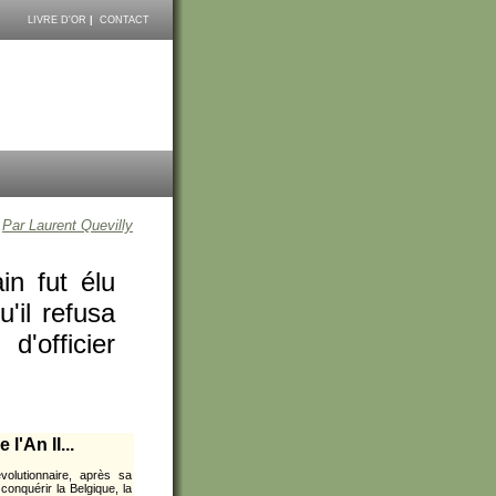
LIVRE D'OR
|
CONTACT
Par Laurent Quevilly
in fut élu
'il refusa
d'officier
l'An II...
volutionnaire, après sa
onquérir la Belgique, la