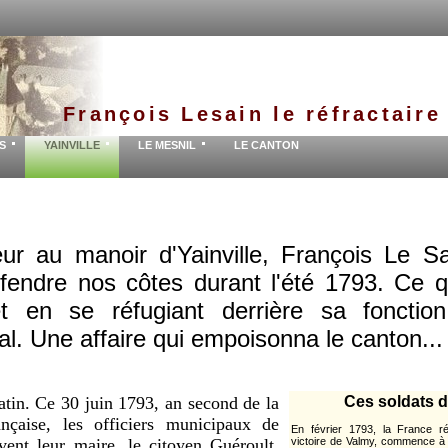
François Lesain le réfractaire
S
YAINVILLE
LE MESNIL
LE CANTON
ur au manoir d'Yainville, François Le Sa
fendre nos côtes durant l'été 1793. Ce qu
t en se réfugiant derrière sa fonction 
al. Une affaire qui empoisonna le canton...
atin. Ce 30 juin 1793, an second de la
Ces soldats de 
ançaise, les officiers municipaux de
En février 1793, la France ré
vent leur maire, le citoyen Guéroult,
victoire de Valmy, commence à c