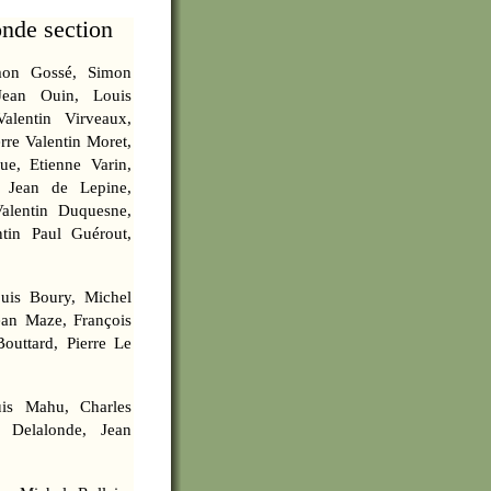
onde section
mon Gossé, Simon
 Jean Ouin, Louis
Valentin Virveaux,
rre Valentin Moret,
ue, Etienne Varin,
 Jean de Lepine,
Valentin Duquesne,
ntin Paul Guérout,
uis Boury, Michel
Jean Maze, François
Bouttard, Pierre Le
is Mahu, Charles
s Delalonde, Jean