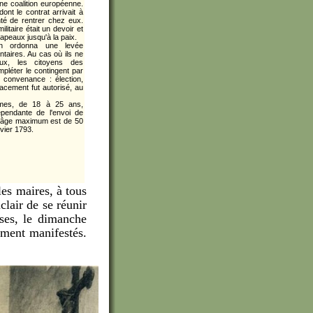
ne coalition européenne.
dont le contrat arrivait à
nté de rentrer chez eux.
litaire était un devoir et
rapeaux jusqu'à la paix.
on ordonna une levée
taires. Au cas où ils ne
ux, les citoyens des
léter le contingent par
 convenance : élection,
placement fut autorisé, au
mes, de 18 à 25 ans,
épendante de l'envoi de
 l'âge maximum est de 50
nvier 1793.
les maires, à tous
lair de se réunir
ses, le dimanche
ément manifestés.
.