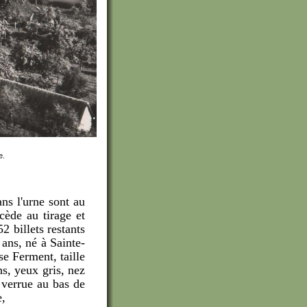
e.
ans l'urne sont au
ède au tirage et
2 billets restants
ans, né à Sainte-
e Ferment, taille
ns, yeux gris, nez
 verrue au bas de
e,