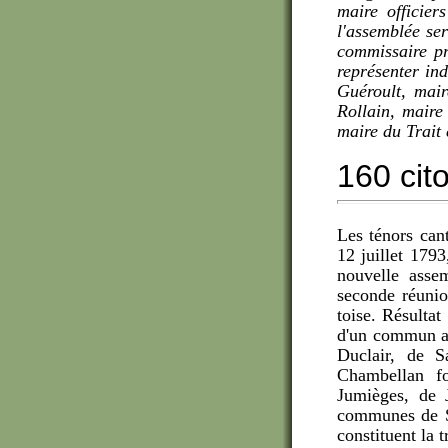
maire officie
l'assemblée se
commissaire pr
représenter ind
Guéroult, mair
Rollain, maire
maire du Trait 
160 cit
Les ténors can
12 juillet 1793
nouvelle asse
seconde réunio
toise. Résultat
d'un commun ac
Duclair, de S
Chambellan fo
Jumièges, de 
communes de Sa
constituent la 