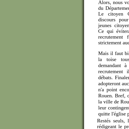
Alors, nous voi
du Département
Le citoyen 
discours pour
jeunes citoyen
Ce qui évite
recrutement 
strictement auc
Mais il faut b
la toise tou
demandant à
recrutement i
débats. Finale
adopteront auc
n'a point enco
Rouen. Bref, o
la ville de Ro
leur contingen
quitte l'église
Restés seuls,
rédigeant le p