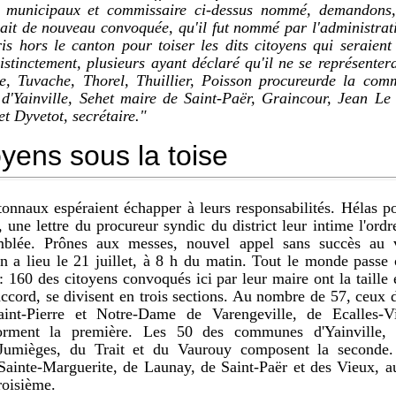
rs municipaux et commissaire ci-dessus nommé, demandons
rait de nouveau convoquée, qu'il fut nommé par l'administrati
is hors le canton pour toiser les dits citoyens qui seraient
istinctement, plusieurs ayant déclaré qu'il ne se représenter
e, Tuvache, Thorel, Thuillier, Poisson procureurde la com
 d'Yainville, Sehet maire de Saint-Paër, Graincour, Jean Le
et Dyvetot, secrétaire."
oyens sous la toise
tonnaux espéraient échapper à leurs responsabilités. Hélas p
, une lettre du procureur syndic du district leur intime l'ord
mblée. Prônes aux messes, nouvel appel sans succès au vo
n a lieu le 21 juillet, à 8 h du matin. Tout le monde passe c
 : 160 des citoyens convoqués ici par leur maire ont la taille
cord, se divisent en trois sections. Au nombre de 57, ceux
aint-Pierre et Notre-Dame de Varengeville, de Ecalles-Vil
rment la première. Les 50 des communes d'Yainville, 
Jumièges, du Trait et du Vaurouy composent la seconde.
inte-Marguerite, de Launay, de Saint-Paër et des Vieux, a
troisième.