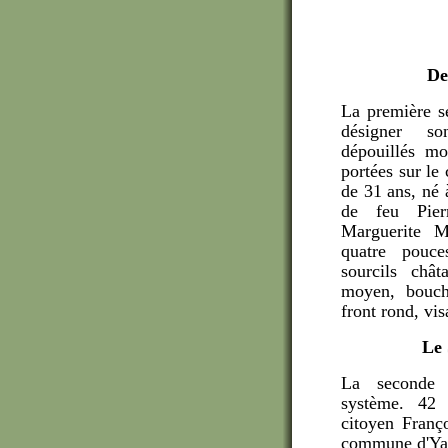
De
La première se
désigner so
dépouillés mo
portées sur le
de 31 ans, né 
de feu Pie
Marguerite Mu
quatre pouce
sourcils chât
moyen, bouc
front rond, vis
Le 
La seconde 
système. 42 
citoyen Franço
commune d'Yai