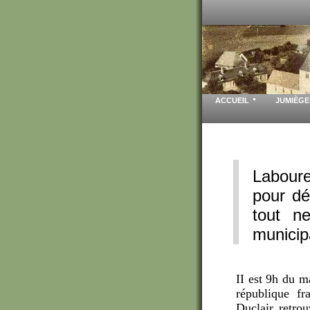
ACCUEIL
JUMIÈGE
Laboure
pour dé
tout ne
municip
II est 9h du m
république fr
Duclair retrou