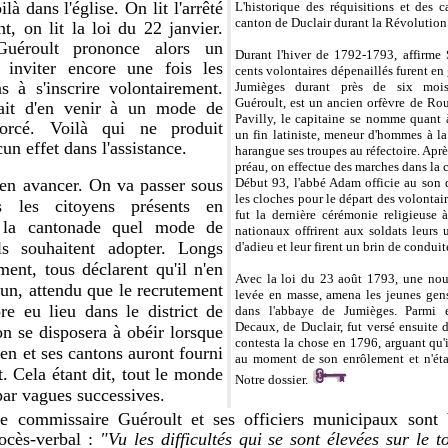
là dans l'église. On lit l'arrêté
L'historique des réquisitions et des 
canton de Duclair durant la Révolution r
, on lit la loi du 22 janvier.
Guéroult prononce alors un
Durant l'hiver de 1792-1793, affirme S
 inviter encore une fois les
cents volontaires dépenaillés furent en
s à s'inscrire volontairement.
Jumièges durant près de six moi
Guéroult, est un ancien orfèvre de Ro
rait d'en venir à un mode de
Pavilly, le capitaine se nomme quant à
forcé. Voilà qui ne produit
un fin latiniste, meneur d'hommes à la
un effet dans l'assistance.
harangue ses troupes au réfectoire. Aprè
préau, on effectue des marches dans la
ien avancer. On va passer sous
Début 93, l'abbé Adam officie au son d
les cloches pour le départ des volontair
s les citoyens présents en
fut la dernière cérémonie religieuse 
 la cantonade quel mode de
nationaux offrirent aux soldats leurs
ls souhaitent adopter. Longs
d'adieu et leur firent un brin de conduit
ment, tous déclarent qu'il n'en
Avec la loi du 23 août 1793, une nouv
un, attendu que le recrutement
levée en masse, amena les jeunes gen
re eu lieu dans le district de
dans l'abbaye de Jumièges. Parmi e
Decaux, de Duclair, fut versé ensuite d
n se disposera à obéir lorsque
contesta la chose en 1796, arguant qu'i
uen et ses cantons auront fourni
au moment de son enrôlement et n'éta
t. Cela étant dit, tout le monde
Notre dossier.
 par vagues successives.
 le commissaire Guéroult et ses officiers municipaux sont
rocès-verbal :
"Vu les difficultés qui se sont élevées sur le t