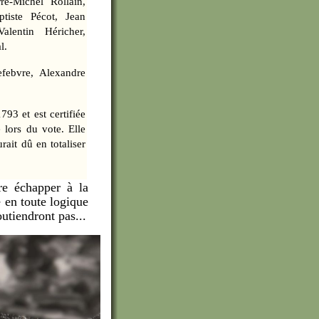
rre-Michel Rollain,
tiste Pécot, Jean
alentin Héricher,
l.
efebvre, Alexandre
793 et est certifiée
 lors du vote. Elle
ait dû en totaliser
tre échapper à la
e en toute logique
outiendront pas...