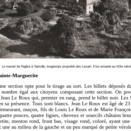
Le manoir de l'église à Yainville, longtemps propriété des Lesain. Il fut remanié au XIXe siècl
ainte-Marguerite
ème section opte pour le tirage au sort. Les billets déposés d
nombre égal aux citoyens composant cette section. On proc
n Jean Le Roux qui, premier en rang, prend le billet noir. Les 5
en sa présence. Tous sont blancs. Jean Le Roux est âgé de 23 
demeurant, maçon, fils de Louis Le Roux et de Marie François
quatre pouces, quatre lignes, cheveux et sourcils châtains bru
etite, menton rond, front bas, visage rond, coloré, ayant une
et une au milieu de la gauche et un peu marqué de petite vérol