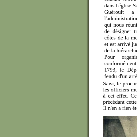
dans l'église S
Guéroult 
l'administratio
qui nous réuni
de désigner t
côtes de la me
et est arrivé j
de la hiérarchi
Pour organ
conformément 
1793, le Dépa
fendu d'un arr
Saisi, le procu
les officiers 
à cet effet. C
précédant cett
Il n'en a rien é