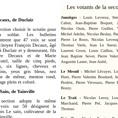
Les votants de la sec
Jumièges
: Louis Levreux, Si
caux, de Duclair
Cabut, Jean-Baptiste Boquet,
Nicolas Ouin, Pierre Guillot, 
ction choisit le scrutin pour
n soldat. Les bulletins
Michel Adelin, Nicolas Beslay, Pie
ntrent que 47 voix se sont
Pierre Le Roux, Nicolas Levesq
 citoyen François Decaux, âgé
Thomas Varin, Jean Le Sueur,
à Duclair et y demeurant, fils
Laurent Grout, Louis Caillou, 
rre Decaux et de Marie
Jean Bapiste Sever, Pierre Vale
tel, taille de cinq pieds,
Augustin Lasire, Jean Aubé,
s, six lignes, cheveux et
ains, yeux gris bleus, nez
Le Mesnil :
Michel Lécuyer, Lo
he de même, menton rond,
Huet, Pierre Valentin Bouttard, 
age plein et coloré.
Perdrix, Pierre Virveaux, Pierre 
Boury.
Sain, de Yainville
Le Trait :
Nicolas Leroy, Lou
section adopte le même
Marchand, Pierre Pré, Jacque
voix sur 50 désignent le
Thomas.
is Le sain, cultivateur de la
nville.