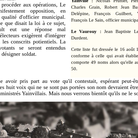
Yainville :
Nicolas Prunier, Pie
 procéder aux opérations, Le
Charles Grain, Robert Jean Bap
ifestement opposition, en
Delépine, François Guilbert, V
qualité d'officier municipal.
François Le Sain, officier municipa
e que disait la loi à ce sujet,
ult eut une réponse mal
Le Vaurouy :
Jean Baptiste L
lecteurs exigèrent d'intégrer
Durdent.
les conscrits potientiels. La
votants se seront entendus
Cette liste fut dressée le 16 août 1
 désigner soldat.
conforme à celle qui avait établie
comporte 49 noms alors qu'elle aur
50.
 avoir pris part au vote qu'il contestait, espérant peut-ê
es huit voix qui ne se sont pas portées son nom devraient êtr
dministrés Yainvillais. Mais nous verrons bientôt qu'ils ne le s