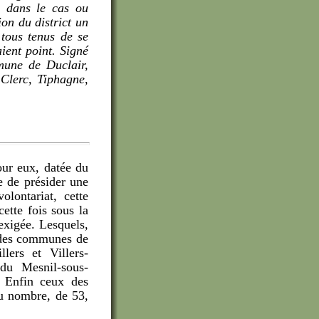
, dans le cas ou
on du district un
 tous tenus de se
aient point. Signé
mune de Duclair,
 Clerc, Tiphagne,
our eux, datée du
re de présider une
lontariat, cette
ette fois sous la
 exigée. Lesquels,
 des communes de
lers et Villers-
du Mesnil-sous-
 Enfin ceux des
u nombre, de 53,